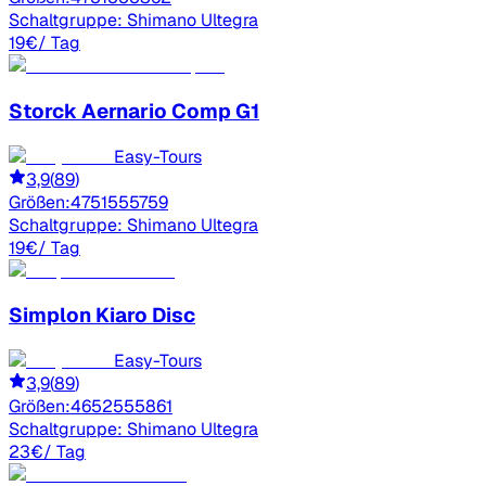
Schaltgruppe:
Shimano Ultegra
19
€
/ Tag
Storck
Aernario Comp G1
Easy-Tours
3,9
(
89
)
Größen:
47
51
55
57
59
Schaltgruppe:
Shimano Ultegra
19
€
/ Tag
Simplon
Kiaro Disc
Easy-Tours
3,9
(
89
)
Größen:
46
52
55
58
61
Schaltgruppe:
Shimano Ultegra
23
€
/ Tag