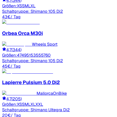
4,7
(
344
)
Größen:
XS
S
M
L
XL
Schaltgruppe:
Shimano 105 Di2
43
€
/ Tag
Orbea
Orca M30i
Wheels Sport
4,7
(
344
)
Größen:
47
49
51
53
55
57
60
Schaltgruppe:
Shimano 105 Di2
45
€
/ Tag
Lapierre
Pulsium 5.0 Di2
MallorcaOnBike
4,7
(
205
)
Größen:
XS
S
M
L
XL
XXL
Schaltgruppe:
Shimano Ultegra Di2
20
€
/ Tag