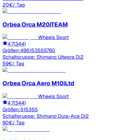
20
€
/ Tag
Orbea
Orca M20iTEAM
Wheels Sport
4,7
(
344
)
Größen:
49
51
53
55
57
60
Schaltgruppe:
Shimano Ultegra Di2
59
€
/ Tag
Orbea
Orca Aero M10iLtd
Wheels Sport
4,7
(
344
)
Größen:
51
53
55
Schaltgruppe:
Shimano Dura-Ace Di2
90
€
/ Tag