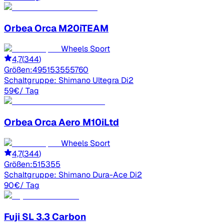
Orbea
Orca M20iTEAM
Wheels Sport
4,7
(
344
)
Größen:
49
51
53
55
57
60
Schaltgruppe:
Shimano Ultegra Di2
59
€
/ Tag
Orbea
Orca Aero M10iLtd
Wheels Sport
4,7
(
344
)
Größen:
51
53
55
Schaltgruppe:
Shimano Dura-Ace Di2
90
€
/ Tag
Fuji
SL 3.3 Carbon