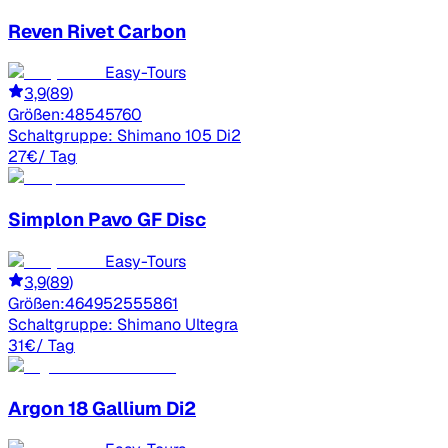
Reven
Rivet Carbon
Easy-Tours
3,9
(
89
)
Größen:
48
54
57
60
Schaltgruppe:
Shimano 105 Di2
27
€
/ Tag
Simplon
Pavo GF Disc
Easy-Tours
3,9
(
89
)
Größen:
46
49
52
55
58
61
Schaltgruppe:
Shimano Ultegra
31
€
/ Tag
Argon 18
Gallium Di2