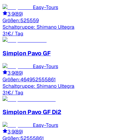
Easy-Tours
3,9
(
89
)
Größen:
52
55
59
Schaltgruppe:
Shimano Ultegra
31
€
/ Tag
Simplon
Pavo GF
Easy-Tours
3,9
(
89
)
Größen:
46
49
52
55
58
61
Schaltgruppe:
Shimano Ultegra
31
€
/ Tag
Simplon
Pavo GF Di2
Easy-Tours
3,9
(
89
)
Größen:
52
55
58
61