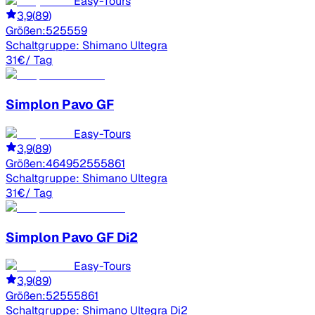
Easy-Tours
3,9
(
89
)
Größen:
52
55
59
Schaltgruppe:
Shimano Ultegra
31
€
/ Tag
Simplon
Pavo GF
Easy-Tours
3,9
(
89
)
Größen:
46
49
52
55
58
61
Schaltgruppe:
Shimano Ultegra
31
€
/ Tag
Simplon
Pavo GF Di2
Easy-Tours
3,9
(
89
)
Größen:
52
55
58
61
Schaltgruppe:
Shimano Ultegra Di2