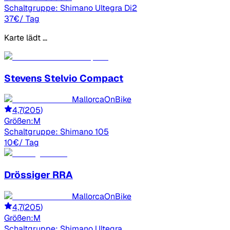
Schaltgruppe:
Shimano Ultegra Di2
37
€
/ Tag
Karte lädt …
Stevens
Stelvio Compact
MallorcaOnBike
4,7
(
205
)
Größen:
M
Schaltgruppe:
Shimano 105
10
€
/ Tag
Drössiger
RRA
MallorcaOnBike
4,7
(
205
)
Größen:
M
Schaltgruppe:
Shimano Ultegra