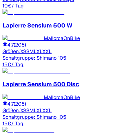
10
€
/ Tag
Lapierre
Sensium 500 W
MallorcaOnBike
4,7
(
205
)
Größen:
XS
S
M
L
XL
XXL
Schaltgruppe:
Shimano 105
15
€
/ Tag
Lapierre
Sensium 500 Disc
MallorcaOnBike
4,7
(
205
)
Größen:
XS
S
M
L
XL
XXL
Schaltgruppe:
Shimano 105
15
€
/ Tag