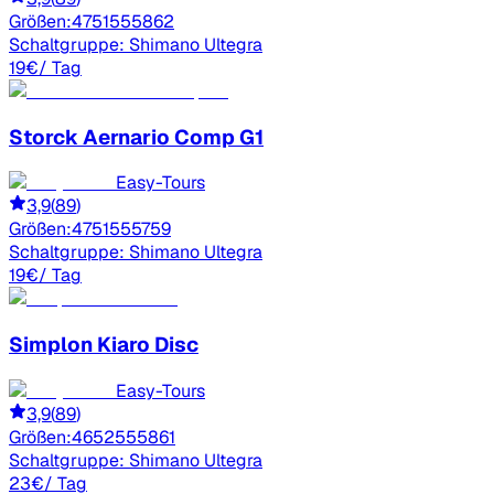
Größen:
47
51
55
58
62
Schaltgruppe:
Shimano Ultegra
19
€
/ Tag
Storck
Aernario Comp G1
Easy-Tours
3,9
(
89
)
Größen:
47
51
55
57
59
Schaltgruppe:
Shimano Ultegra
19
€
/ Tag
Simplon
Kiaro Disc
Easy-Tours
3,9
(
89
)
Größen:
46
52
55
58
61
Schaltgruppe:
Shimano Ultegra
23
€
/ Tag