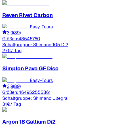
Reven
Rivet Carbon
Easy-Tours
3,9
(
89
)
Größen:
48
54
57
60
Schaltgruppe:
Shimano 105 Di2
27
€
/ Tag
Simplon
Pavo GF Disc
Easy-Tours
3,9
(
89
)
Größen:
46
49
52
55
58
61
Schaltgruppe:
Shimano Ultegra
31
€
/ Tag
Argon 18
Gallium Di2