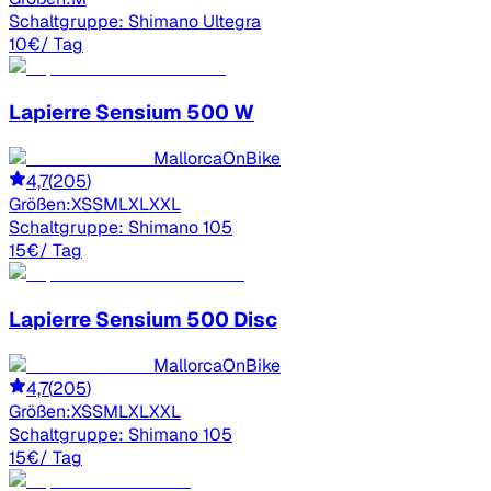
Schaltgruppe:
Shimano Ultegra
10
€
/ Tag
Lapierre
Sensium 500 W
MallorcaOnBike
4,7
(
205
)
Größen:
XS
S
M
L
XL
XXL
Schaltgruppe:
Shimano 105
15
€
/ Tag
Lapierre
Sensium 500 Disc
MallorcaOnBike
4,7
(
205
)
Größen:
XS
S
M
L
XL
XXL
Schaltgruppe:
Shimano 105
15
€
/ Tag