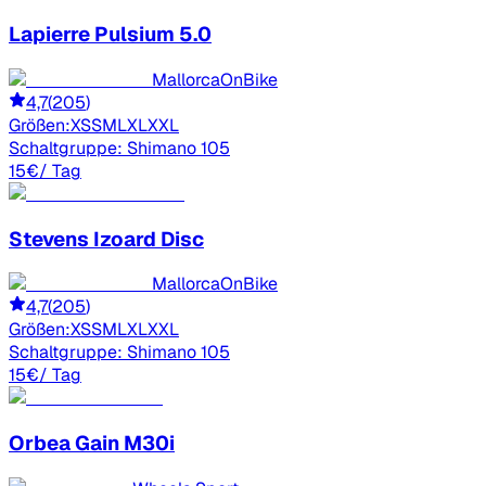
Lapierre
Pulsium 5.0
MallorcaOnBike
4,7
(
205
)
Größen:
XS
S
M
L
XL
XXL
Schaltgruppe:
Shimano 105
15
€
/ Tag
Stevens
Izoard Disc
MallorcaOnBike
4,7
(
205
)
Größen:
XS
S
M
L
XL
XXL
Schaltgruppe:
Shimano 105
15
€
/ Tag
Orbea
Gain M30i