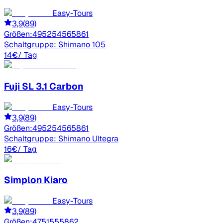
Easy-Tours
3,9
(
89
)
Größen:
49
52
54
56
58
61
Schaltgruppe:
Shimano 105
14
€
/ Tag
Fuji
SL 3.1 Carbon
Easy-Tours
3,9
(
89
)
Größen:
49
52
54
56
58
61
Schaltgruppe:
Shimano Ultegra
16
€
/ Tag
Simplon
Kiaro
Easy-Tours
3,9
(
89
)
Größen:
47
51
55
58
62