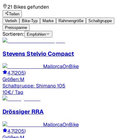
21 Bikes gefunden
Teilen
Verleih
Bike-Typ
Marke
Rahmengröße
Schaltgruppe
Preisspanne
Sortieren:
Empfohlen
Stevens
Stelvio Compact
MallorcaOnBike
4,7
(
205
)
Größen:
M
Schaltgruppe:
Shimano 105
10
€
/ Tag
Drössiger
RRA
MallorcaOnBike
4,7
(
205
)
Größen:
M