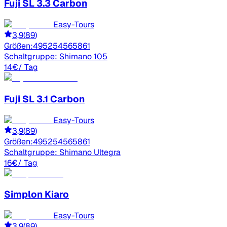
Fuji
SL 3.3 Carbon
Easy-Tours
3,9
(
89
)
Größen:
49
52
54
56
58
61
Schaltgruppe:
Shimano 105
14
€
/ Tag
Fuji
SL 3.1 Carbon
Easy-Tours
3,9
(
89
)
Größen:
49
52
54
56
58
61
Schaltgruppe:
Shimano Ultegra
16
€
/ Tag
Simplon
Kiaro
Easy-Tours
3,9
(
89
)