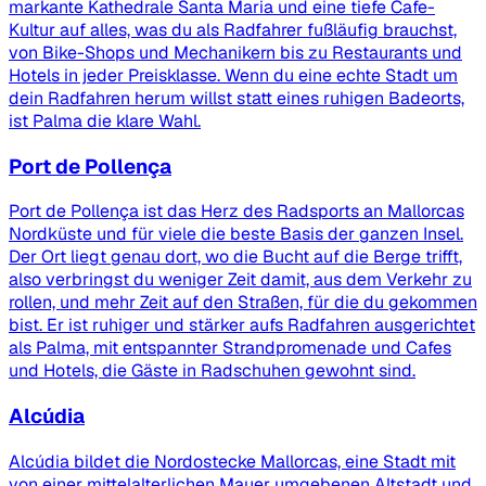
markante Kathedrale Santa Maria und eine tiefe Cafe-
Kultur auf alles, was du als Radfahrer fußläufig brauchst,
von Bike-Shops und Mechanikern bis zu Restaurants und
Hotels in jeder Preisklasse. Wenn du eine echte Stadt um
dein Radfahren herum willst statt eines ruhigen Badeorts,
ist Palma die klare Wahl.
Port de Pollença
Port de Pollença ist das Herz des Radsports an Mallorcas
Nordküste und für viele die beste Basis der ganzen Insel.
Der Ort liegt genau dort, wo die Bucht auf die Berge trifft,
also verbringst du weniger Zeit damit, aus dem Verkehr zu
rollen, und mehr Zeit auf den Straßen, für die du gekommen
bist. Er ist ruhiger und stärker aufs Radfahren ausgerichtet
als Palma, mit entspannter Strandpromenade und Cafes
und Hotels, die Gäste in Radschuhen gewohnt sind.
Alcúdia
Alcúdia bildet die Nordostecke Mallorcas, eine Stadt mit
von einer mittelalterlichen Mauer umgebenen Altstadt und