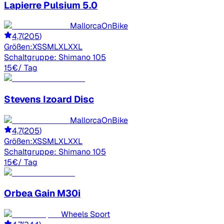
Lapierre
Pulsium 5.0
MallorcaOnBike
4,7
(
205
)
Größen:
XS
S
M
L
XL
XXL
Schaltgruppe:
Shimano 105
15
€
/ Tag
Stevens
Izoard Disc
MallorcaOnBike
4,7
(
205
)
Größen:
XS
S
M
L
XL
XXL
Schaltgruppe:
Shimano 105
15
€
/ Tag
Orbea
Gain M30i
Wheels Sport