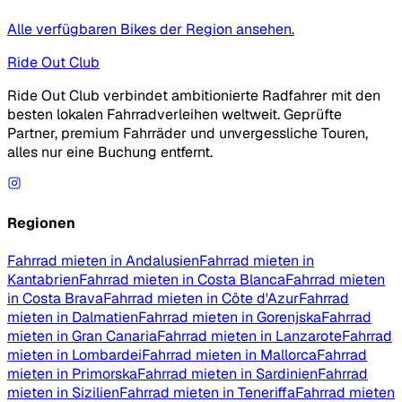
Alle verfügbaren Bikes der Region ansehen.
Ride Out Club
Ride Out Club verbindet ambitionierte Radfahrer mit den
besten lokalen Fahrradverleihen weltweit. Geprüfte
Partner, premium Fahrräder und unvergessliche Touren,
alles nur eine Buchung entfernt.
Regionen
Fahrrad mieten in Andalusien
Fahrrad mieten in
Kantabrien
Fahrrad mieten in Costa Blanca
Fahrrad mieten
in Costa Brava
Fahrrad mieten in Côte d'Azur
Fahrrad
mieten in Dalmatien
Fahrrad mieten in Gorenjska
Fahrrad
mieten in Gran Canaria
Fahrrad mieten in Lanzarote
Fahrrad
mieten in Lombardei
Fahrrad mieten in Mallorca
Fahrrad
mieten in Primorska
Fahrrad mieten in Sardinien
Fahrrad
mieten in Sizilien
Fahrrad mieten in Teneriffa
Fahrrad mieten