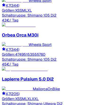
Wheels Sport
4,7
(
344
)
Größen:
XS
S
M
L
XL
Schaltgruppe:
Shimano 105 Di2
43
€
/ Tag
Orbea
Orca M30i
Wheels Sport
4,7
(
344
)
Größen:
47
49
51
53
55
57
60
Schaltgruppe:
Shimano 105 Di2
45
€
/ Tag
Lapierre
Pulsium 5.0 Di2
MallorcaOnBike
4,7
(
205
)
Größen:
XS
S
M
L
XL
XXL
Schaltgruppe:
Shimano Ultegra Di2