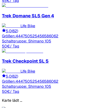
45
€
/ Tag
Trek
Domane SL5 Gen 4
Life Bike
5,0
(
62
)
Größen:
44
47
50
52
54
56
58
60
62
Schaltgruppe:
Shimano 105
50
€
/ Tag
Trek
Checkpoint SL 5
Life Bike
5,0
(
62
)
Größen:
44
47
50
52
54
56
58
60
62
Schaltgruppe:
Shimano 105
50
€
/ Tag
Karte lädt …