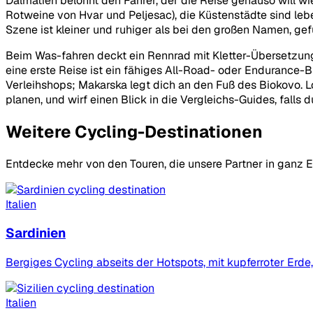
Dalmatien belohnt den Fahrer, der die Reise genauso will wie
Rotweine von Hvar und Peljesac), die Küstenstädte sind lebe
Szene ist kleiner und ruhiger als bei den großen Namen, gef
Beim Was-fahren deckt ein Rennrad mit Kletter-Übersetzung 
eine erste Reise ist ein fähiges All-Road- oder Endurance-B
Verleihshops; Makarska legt dich an den Fuß des Biokovo. L
planen, und wirf einen Blick in die Vergleichs-Guides, fall
Weitere Cycling-Destinationen
Entdecke mehr von den Touren, die unsere Partner in ganz 
Italien
Sardinien
Bergiges Cycling abseits der Hotspots, mit kupferroter Erde
Italien