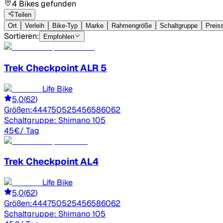
4 Bikes gefunden
Teilen
Ort
Verleih
Bike-Typ
Marke
Rahmengröße
Schaltgruppe
Preis
Sortieren:
Empfohlen
Trek
Checkpoint ALR 5
Life Bike
5,0
(
62
)
Größen:
44
47
50
52
54
56
58
60
62
Schaltgruppe:
Shimano 105
45
€
/ Tag
Trek
Checkpoint AL4
Life Bike
5,0
(
62
)
Größen:
44
47
50
52
54
56
58
60
62
Schaltgruppe:
Shimano 105