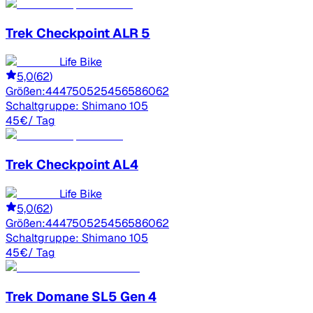
Trek
Checkpoint ALR 5
Life Bike
5,0
(
62
)
Größen:
44
47
50
52
54
56
58
60
62
Schaltgruppe:
Shimano 105
45
€
/ Tag
Trek
Checkpoint AL4
Life Bike
5,0
(
62
)
Größen:
44
47
50
52
54
56
58
60
62
Schaltgruppe:
Shimano 105
45
€
/ Tag
Trek
Domane SL5 Gen 4