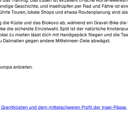
 das Training. Das Essen ist exzellent (frische Adria-Meeresf
ndige Geschichte, und Inselhüpfen per Rad und Fähre ist eine
ührte Touren, lokale Shops und etwas Routenplanung sind also
die Küste und das Biokovo ab, während ein Gravel-Bike die In
ike die sicherste Einzelwahl. Split ist der natürliche Knotenp
okal zu mieten lässt dich mit Handgepäck fliegen und die Ta
s du Dalmatien gegen andere Mittelmeer-Ziele abwägst.
Europa anbieten.
, Granitküsten und dem mittelschweren Profil der Insel-Pässe.