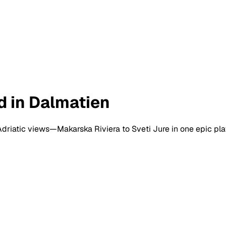
d in Dalmatien
Adriatic views—Makarska Riviera to Sveti Jure in one epic pl