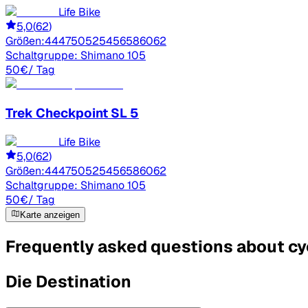
Life Bike
5,0
(
62
)
Größen:
44
47
50
52
54
56
58
60
62
Schaltgruppe:
Shimano 105
50
€
/ Tag
Trek
Checkpoint SL 5
Life Bike
5,0
(
62
)
Größen:
44
47
50
52
54
56
58
60
62
Schaltgruppe:
Shimano 105
50
€
/ Tag
Karte anzeigen
Frequently asked questions about cyc
Die Destination