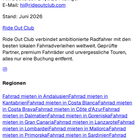
E-Mail
:
hi@rideoutclub.com
Stand: Juni 2026
Ride Out Club
Ride Out Club verbindet ambitionierte Radfahrer mit den
besten lokalen Fahrradverleihen weltweit. Geprüfte
Partner, premium Fahrräder und unvergessliche Touren,
alles nur eine Buchung entfernt.
Regionen
Fahrrad mieten in Andalusien
Fahrrad mieten in
Kantabrien
Fahrrad mieten in Costa Blanca
Fahrrad mieten
in Costa Brava
Fahrrad mieten in Côte d'Azur
Fahrrad
mieten in Dalmatien
Fahrrad mieten in Gorenjska
Fahrrad
mieten in Gran Canaria
Fahrrad mieten in Lanzarote
Fahrrad
mieten in Lombardei
Fahrrad mieten in Mallorca
Fahrrad
mieten in Primorska
Fahrrad mieten in Sardinien
Fahrrad