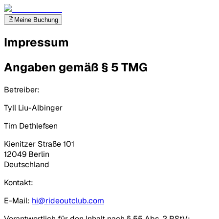
Meine Buchung
Impressum
Angaben gemäß § 5 TMG
Betreiber:
Tyll Liu-Albinger
Tim Dethlefsen
Kienitzer Straße 101
12049 Berlin
Deutschland
Kontakt:
E-Mail:
hi@rideoutclub.com
Verantwortlich für den Inhalt nach § 55 Abs. 2 RStV: