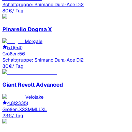
Schaltgruppe:
Shimano Dura-Ace Di2
80
€
/ Tag
Pinarello
Dogma X
Morgale
5,0
(
54
)
Größen:
56
Schaltgruppe:
Shimano Dura-Ace Di2
80
€
/ Tag
Giant
Revolt Advanced
Velolake
4,8
(
2335
)
Größen:
XS
S
M
ML
L
XL
23
€
/ Tag