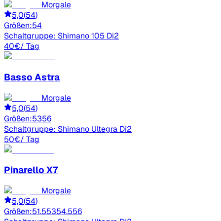
Morgale
5,0
(
54
)
Größen:
54
Schaltgruppe:
Shimano 105 Di2
40
€
/ Tag
Basso
Astra
Morgale
5,0
(
54
)
Größen:
53
56
Schaltgruppe:
Shimano Ultegra Di2
50
€
/ Tag
Pinarello
X7
Morgale
5,0
(
54
)
Größen:
51.5
53
54.5
56