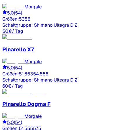
Morgale
5,0
(
54
)
Größen:
53
56
Schaltgruppe:
Shimano Ultegra Di2
50
€
/ Tag
Pinarello
X7
Morgale
5,0
(
54
)
Größen:
51.5
53
54.5
56
Schaltgruppe:
Shimano Ultegra Di2
60
€
/ Tag
Pinarello
Dogma F
Morgale
5,0
(
54
)
Größen:
51.5
55
57.5