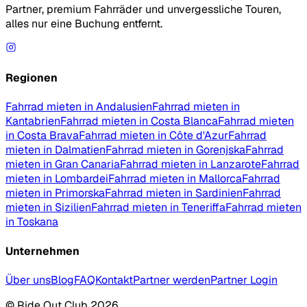
Partner, premium Fahrräder und unvergessliche Touren,
alles nur eine Buchung entfernt.
Regionen
Fahrrad mieten in Andalusien
Fahrrad mieten in
Kantabrien
Fahrrad mieten in Costa Blanca
Fahrrad mieten
in Costa Brava
Fahrrad mieten in Côte d'Azur
Fahrrad
mieten in Dalmatien
Fahrrad mieten in Gorenjska
Fahrrad
mieten in Gran Canaria
Fahrrad mieten in Lanzarote
Fahrrad
mieten in Lombardei
Fahrrad mieten in Mallorca
Fahrrad
mieten in Primorska
Fahrrad mieten in Sardinien
Fahrrad
mieten in Sizilien
Fahrrad mieten in Teneriffa
Fahrrad mieten
in Toskana
Unternehmen
Über uns
Blog
FAQ
Kontakt
Partner werden
Partner Login
© Ride Out Club 2026