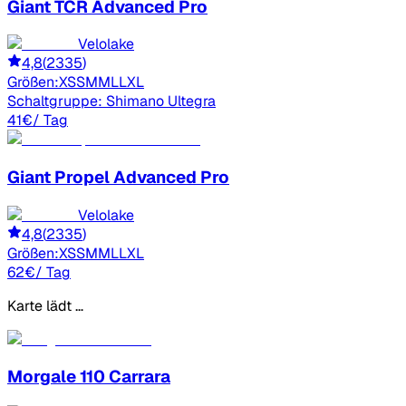
Giant
TCR Advanced Pro
Velolake
4,8
(
2335
)
Größen:
XS
S
M
ML
L
XL
Schaltgruppe:
Shimano Ultegra
41
€
/ Tag
Giant
Propel Advanced Pro
Velolake
4,8
(
2335
)
Größen:
XS
S
M
ML
L
XL
62
€
/ Tag
Karte lädt …
Morgale
110 Carrara