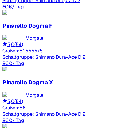
Schaltgruppe:
Shimano Ultegra Di2
60
€
/ Tag
Pinarello
Dogma F
Morgale
5,0
(
54
)
Größen:
51.5
55
57.5
Schaltgruppe:
Shimano Dura-Ace Di2
80
€
/ Tag
Pinarello
Dogma X
Morgale
5,0
(
54
)
Größen:
56
Schaltgruppe:
Shimano Dura-Ace Di2
80
€
/ Tag