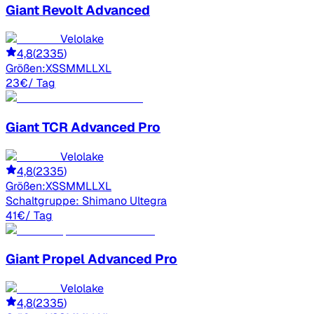
Giant
Revolt Advanced
Velolake
4,8
(
2335
)
Größen:
XS
S
M
ML
L
XL
23
€
/ Tag
Giant
TCR Advanced Pro
Velolake
4,8
(
2335
)
Größen:
XS
S
M
ML
L
XL
Schaltgruppe:
Shimano Ultegra
41
€
/ Tag
Giant
Propel Advanced Pro
Velolake
4,8
(
2335
)