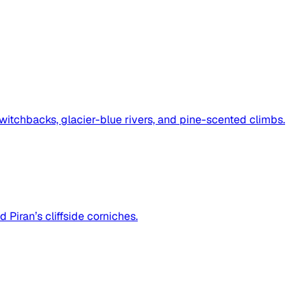
itchbacks, glacier-blue rivers, and pine-scented climbs.
 Piran’s cliffside corniches.