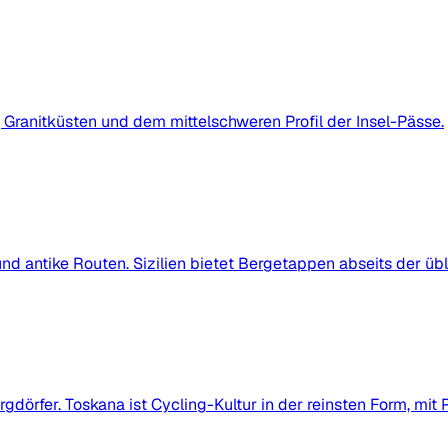
, Granitküsten und dem mittelschweren Profil der Insel-Pässe.
d antike Routen. Sizilien bietet Bergetappen abseits der übl
rgdörfer. Toskana ist Cycling-Kultur in der reinsten Form, m