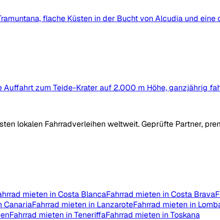
 Tramuntana, flache Küsten in der Bucht von Alcudia und eine
e Auffahrt zum Teide-Krater auf 2.000 m Höhe, ganzjährig f
ten lokalen Fahrradverleihen weltweit. Geprüfte Partner, pre
ahrrad mieten in Costa Blanca
Fahrrad mieten in Costa Brava
F
n Canaria
Fahrrad mieten in Lanzarote
Fahrrad mieten in Lomb
ien
Fahrrad mieten in Teneriffa
Fahrrad mieten in Toskana