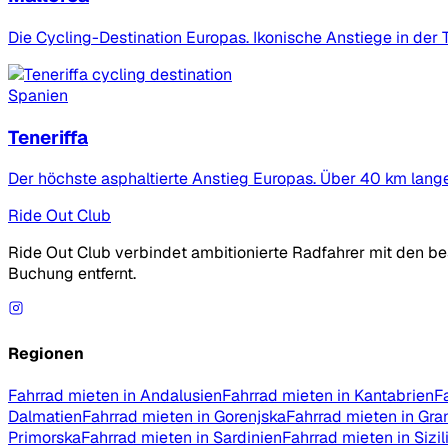
Die Cycling-Destination Europas. Ikonische Anstiege in der
Spanien
Teneriffa
Der höchste asphaltierte Anstieg Europas. Über 40 km lang
Ride Out Club
Ride Out Club verbindet ambitionierte Radfahrer mit den bes
Buchung entfernt.
Regionen
Fahrrad mieten in Andalusien
Fahrrad mieten in Kantabrien
F
Dalmatien
Fahrrad mieten in Gorenjska
Fahrrad mieten in Gra
Primorska
Fahrrad mieten in Sardinien
Fahrrad mieten in Sizil