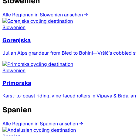
Slowenien
Alle Regionen in Slowenien ansehen →
Slowenien
Gorenjska
Julian Alps grandeur from Bled to Bohinj—Vršič’s cobbled sw
Slowenien
Primorska
Karst-to-coast riding, vine-laced rollers in Vipava & Brda, and
Spanien
Alle Regionen in Spanien ansehen →