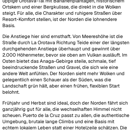
üppige Orotava-Tal mit Bananenplantagen, historischem
Ortskern und einer Bergkulisse, die direkt in die Wolken
steigt. Für alle, die Charakter und ruhigere Straßen über
Resort-Komfort stellen, ist der Norden die lohnendere
Basis.
Die Anstiege hier sind ernsthaft. Von Meereshöhe ist die
Straße durch La Orotava Richtung Teide einer der längsten
durchgehenden Anstiege überhaupt und gewinnt über
2.000 Höhenmeter, bevor sie oben am Vulkan ausläuft. Im
Osten bietet das Anaga-Gebirge steile, schmale, tief
beeindruckende Straßen und Gravel, die sich wie eine
andere Welt anfühlen. Der Norden sieht mehr Wolken und
gelegentlich einen Schauer als der Süden, was die
Landschaft grün hält, aber einen frühen, flexiblen Start
belohnt.
Frühjahr und Herbst sind ideal, doch der Norden fährt sich
ganzjährig gut für alle, die wechselhaften Himmel nicht
scheuen. Puerto de la Cruz passt zu allen, die authentische
Umgebung, brutale lange Climbs und eine Basis mit
echtem lokalem Leben statt einer Hotelzeile schätzen. Die