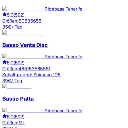
Ridebase Tenerife
5,0
(
592
)
Größen:
50
53
56
58
35
€
/ Tag
Basso
Venta Disc
Ridebase Tenerife
5,0
(
592
)
Größen:
48
51
53
56
58
61
Schaltgruppe:
Shimano 105
39
€
/ Tag
Basso
Palta
Ridebase Tenerife
5,0
(
592
)
Größen:
M
L