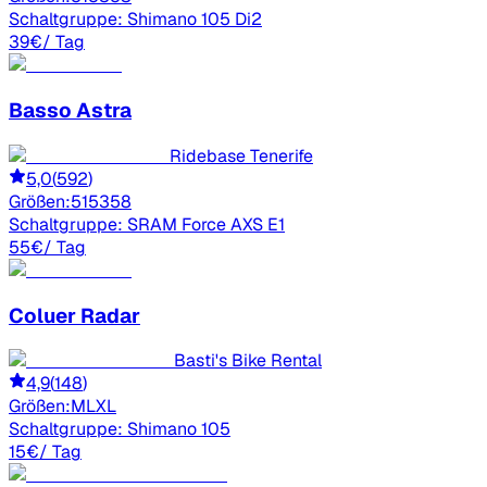
Schaltgruppe:
Shimano 105 Di2
39
€
/ Tag
Basso
Astra
Ridebase Tenerife
5,0
(
592
)
Größen:
51
53
58
Schaltgruppe:
SRAM Force AXS E1
55
€
/ Tag
Coluer
Radar
Basti's Bike Rental
4,9
(
148
)
Größen:
M
L
XL
Schaltgruppe:
Shimano 105
15
€
/ Tag