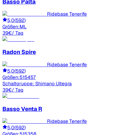
Basso
Palta
Ridebase Tenerife
5,0
(
592
)
Größen:
M
L
39
€
/ Tag
Radon
Spire
Ridebase Tenerife
5,0
(
592
)
Größen:
51
54
57
Schaltgruppe:
Shimano Ultegra
39
€
/ Tag
Basso
Venta R
Ridebase Tenerife
5,0
(
592
)
Größen:
51
53
58