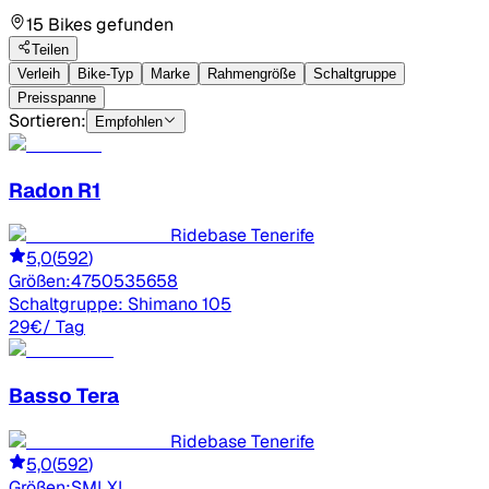
15 Bikes gefunden
Teilen
Verleih
Bike-Typ
Marke
Rahmengröße
Schaltgruppe
Preisspanne
Sortieren:
Empfohlen
Radon
R1
Ridebase Tenerife
5,0
(
592
)
Größen:
47
50
53
56
58
Schaltgruppe:
Shimano 105
29
€
/ Tag
Basso
Tera
Ridebase Tenerife
5,0
(
592
)
Größen:
S
M
L
XL