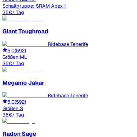
Schaltgruppe:
SRAM Apex 1
35
€
/ Tag
Giant
Toughroad
Ridebase Tenerife
5,0
(
592
)
Größen:
M
L
35
€
/ Tag
Megamo
Jakar
Ridebase Tenerife
5,0
(
592
)
Größen:
S
35
€
/ Tag
Radon
Sage