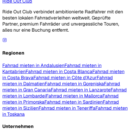
Ride Out Club
Ride Out Club verbindet ambitionierte Radfahrer mit den
besten lokalen Fahrradverleihen weltweit. Geprüfte
Partner, premium Fahrräder und unvergessliche Touren,
alles nur eine Buchung entfernt.
Regionen
Fahrrad mieten in Andalusien
Fahrrad mieten in
Kantabrien
Fahrrad mieten in Costa Blanca
Fahrrad mieten
in Costa Brava
Fahrrad mieten in Côte d'Azur
Fahrrad
mieten in Dalmatien
Fahrrad mieten in Gorenjska
Fahrrad
mieten in Gran Canaria
Fahrrad mieten in Lanzarote
Fahrrad
mieten in Lombardei
Fahrrad mieten in Mallorca
Fahrrad
mieten in Primorska
Fahrrad mieten in Sardinien
Fahrrad
mieten in Sizilien
Fahrrad mieten in Teneriffa
Fahrrad mieten
in Toskana
Unternehmen