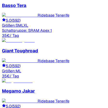
Basso
Tera
Ridebase Tenerife
5,0
(
592
)
Größen:
S
M
L
XL
Schaltgruppe:
SRAM Apex 1
35
€
/ Tag
Giant
Toughroad
Ridebase Tenerife
5,0
(
592
)
Größen:
M
L
35
€
/ Tag
Megamo
Jakar
Ridebase Tenerife
5,0
(
592
)