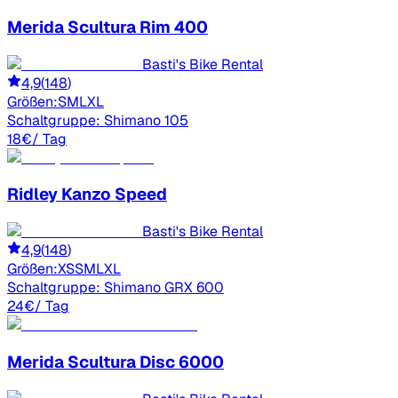
Merida
Scultura Rim 400
Basti's Bike Rental
4,9
(
148
)
Größen:
S
M
L
XL
Schaltgruppe:
Shimano 105
18
€
/ Tag
Ridley
Kanzo Speed
Basti's Bike Rental
4,9
(
148
)
Größen:
XS
S
M
L
XL
Schaltgruppe:
Shimano GRX 600
24
€
/ Tag
Merida
Scultura Disc 6000