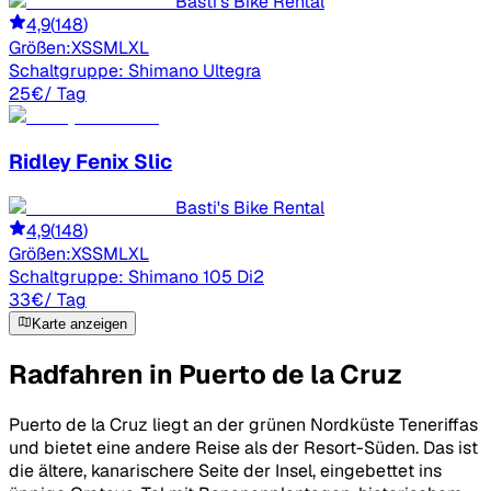
Basti's Bike Rental
4,9
(
148
)
Größen:
XS
S
M
L
XL
Schaltgruppe:
Shimano Ultegra
25
€
/ Tag
Ridley
Fenix Slic
Basti's Bike Rental
4,9
(
148
)
Größen:
XS
S
M
L
XL
Schaltgruppe:
Shimano 105 Di2
33
€
/ Tag
Karte anzeigen
Radfahren in Puerto de la Cruz
Puerto de la Cruz liegt an der grünen Nordküste Teneriffas
und bietet eine andere Reise als der Resort-Süden. Das ist
die ältere, kanarischere Seite der Insel, eingebettet ins