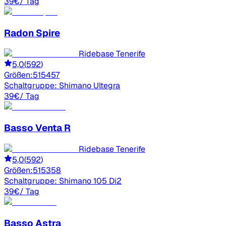
39
€
/ Tag
Radon
Spire
Ridebase Tenerife
5,0
(
592
)
Größen:
51
54
57
Schaltgruppe:
Shimano Ultegra
39
€
/ Tag
Basso
Venta R
Ridebase Tenerife
5,0
(
592
)
Größen:
51
53
58
Schaltgruppe:
Shimano 105 Di2
39
€
/ Tag
Basso
Astra