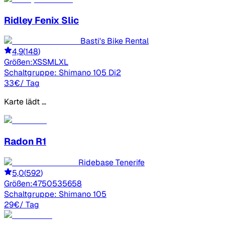
Ridley
Fenix Slic
Basti's Bike Rental
4,9
(
148
)
Größen:
XS
S
M
L
XL
Schaltgruppe:
Shimano 105 Di2
33
€
/ Tag
Karte lädt …
Radon
R1
Ridebase Tenerife
5,0
(
592
)
Größen:
47
50
53
56
58
Schaltgruppe:
Shimano 105
29
€
/ Tag