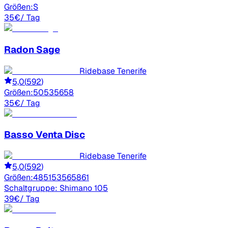
Größen:
S
35
€
/ Tag
Radon
Sage
Ridebase Tenerife
5,0
(
592
)
Größen:
50
53
56
58
35
€
/ Tag
Basso
Venta Disc
Ridebase Tenerife
5,0
(
592
)
Größen:
48
51
53
56
58
61
Schaltgruppe:
Shimano 105
39
€
/ Tag