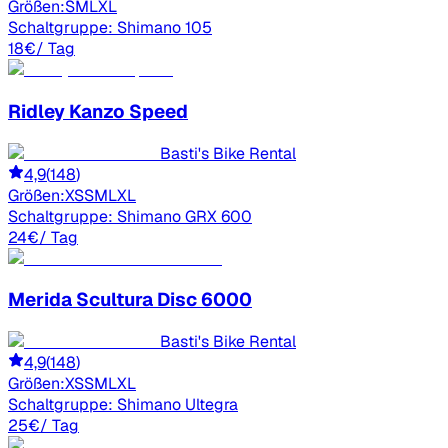
Größen:
S
M
L
XL
Schaltgruppe:
Shimano 105
18
€
/ Tag
Ridley
Kanzo Speed
Basti's Bike Rental
4,9
(
148
)
Größen:
XS
S
M
L
XL
Schaltgruppe:
Shimano GRX 600
24
€
/ Tag
Merida
Scultura Disc 6000
Basti's Bike Rental
4,9
(
148
)
Größen:
XS
S
M
L
XL
Schaltgruppe:
Shimano Ultegra
25
€
/ Tag