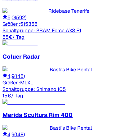
Ridebase Tenerife
5,0
(
592
)
Größen:
51
53
58
Schaltgruppe:
SRAM Force AXS E1
55
€
/ Tag
Coluer
Radar
Basti's Bike Rental
4,9
(
148
)
Größen:
M
L
XL
Schaltgruppe:
Shimano 105
15
€
/ Tag
Merida
Scultura Rim 400
Basti's Bike Rental
4,9
(
148
)