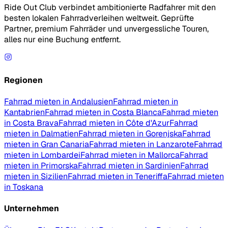
Ride Out Club verbindet ambitionierte Radfahrer mit den
besten lokalen Fahrradverleihen weltweit. Geprüfte
Partner, premium Fahrräder und unvergessliche Touren,
alles nur eine Buchung entfernt.
Regionen
Fahrrad mieten in Andalusien
Fahrrad mieten in
Kantabrien
Fahrrad mieten in Costa Blanca
Fahrrad mieten
in Costa Brava
Fahrrad mieten in Côte d'Azur
Fahrrad
mieten in Dalmatien
Fahrrad mieten in Gorenjska
Fahrrad
mieten in Gran Canaria
Fahrrad mieten in Lanzarote
Fahrrad
mieten in Lombardei
Fahrrad mieten in Mallorca
Fahrrad
mieten in Primorska
Fahrrad mieten in Sardinien
Fahrrad
mieten in Sizilien
Fahrrad mieten in Teneriffa
Fahrrad mieten
in Toskana
Unternehmen