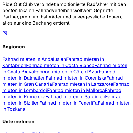
Ride Out Club verbindet ambitionierte Radfahrer mit den
besten lokalen Fahrradverleihen weltweit. Geprüfte
Partner, premium Fahrräder und unvergessliche Touren,
alles nur eine Buchung entfernt.
Regionen
Fahrrad mieten in Andalusien
Fahrrad mieten in
Kantabrien
Fahrrad mieten in Costa Blanca
Fahrrad mieten
in Costa Brava
Fahrrad mieten in Côte d'Azur
Fahrrad
mieten in Dalmatien
Fahrrad mieten in Gorenjska
Fahrrad
mieten in Gran Canaria
Fahrrad mieten in Lanzarote
Fahrrad
mieten in Lombardei
Fahrrad mieten in Mallorca
Fahrrad
mieten in Primorska
Fahrrad mieten in Sardinien
Fahrrad
mieten in Sizilien
Fahrrad mieten in Teneriffa
Fahrrad mieten
in Toskana
Unternehmen