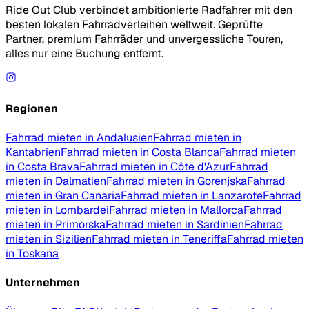
Ride Out Club verbindet ambitionierte Radfahrer mit den
besten lokalen Fahrradverleihen weltweit. Geprüfte
Partner, premium Fahrräder und unvergessliche Touren,
alles nur eine Buchung entfernt.
Regionen
Fahrrad mieten in Andalusien
Fahrrad mieten in
Kantabrien
Fahrrad mieten in Costa Blanca
Fahrrad mieten
in Costa Brava
Fahrrad mieten in Côte d'Azur
Fahrrad
mieten in Dalmatien
Fahrrad mieten in Gorenjska
Fahrrad
mieten in Gran Canaria
Fahrrad mieten in Lanzarote
Fahrrad
mieten in Lombardei
Fahrrad mieten in Mallorca
Fahrrad
mieten in Primorska
Fahrrad mieten in Sardinien
Fahrrad
mieten in Sizilien
Fahrrad mieten in Teneriffa
Fahrrad mieten
in Toskana
Unternehmen