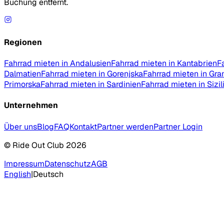
Buchung entfernt.
Regionen
Fahrrad mieten in Andalusien
Fahrrad mieten in Kantabrien
F
Dalmatien
Fahrrad mieten in Gorenjska
Fahrrad mieten in Gra
Primorska
Fahrrad mieten in Sardinien
Fahrrad mieten in Sizil
Unternehmen
Über uns
Blog
FAQ
Kontakt
Partner werden
Partner Login
© Ride Out Club 2026
Impressum
Datenschutz
AGB
English
|
Deutsch